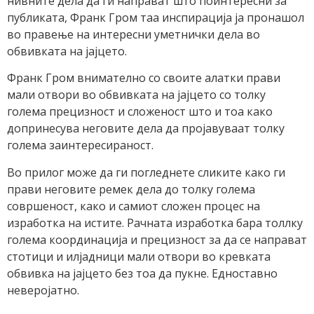
нивните дела да ги направат што поинтересни за
публиката, Франк Гром таа инспирација ја пронашол
во правење на интересни уметнички дела во
обвивката на јајцето.
Франк Гром внимателно со своите алатки прави
мали отвори во обвивката на јајцето со толку
голема прецизност и сложеност што и тоа како
допринесува неговите дела да пројавуваат толку
голема заинтересираност.
Во прилог може да ги погледнете сликите како ги
прави неговите ремек дела до толку голема
совршеност, како и самиот сложен процес на
изработка на истите. Рачната изработка бара толлку
голема координација и прецизност за да се направат
стотици и илјадници мали отвори во кревката
обвивка на јајцето без тоа да пукне. Едноставно
неверојатно.