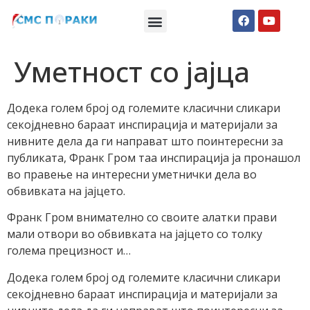
Македонски СМС пораки
Англиски смс пораки
Романтично катче
Уметност со јајца
Додека голем број од големите класични сликари
секојдневно бараат инспирација и материјали за
нивните дела да ги направат што поинтересни за
публиката, Франк Гром таа инспирација ја пронашол
во правење на интересни уметнички дела во
обвивката на јајцето.
Франк Гром внимателно со своите алатки прави
мали отвори во обвивката на јајцето со толку
голема прецизност и…
Додека голем број од големите класични сликари
секојдневно бараат инспирација и материјали за