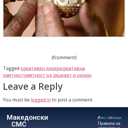
{fcomment}
Tagged
креативен дизајн
креативна
уметност
уметност од јајцеарт и дизајн
Leave a Reply
You must be
logged in
to post a comment.
Македонски
СМС
Правила на
користење