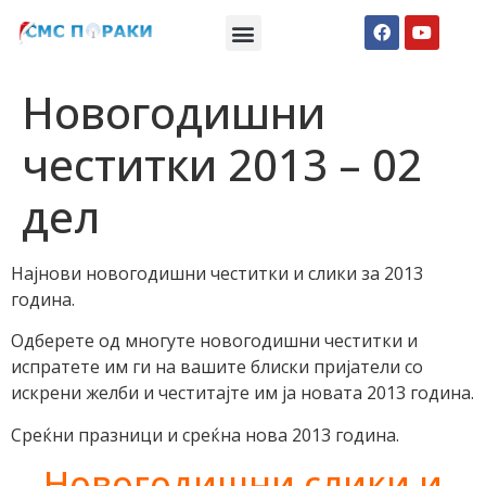
Македонски СМС пораки
Англиски смс пораки
Романтично катче
Новогодишни
честитки 2013 – 02
дел
Најнови новогодишни честитки и слики за 2013
година.
Одберете од многуте новогодишни честитки и
испратете им ги на вашите блиски пријатели со
искрени желби и честитајте им ја новата 2013 година.
Среќни празници и среќна нова 2013 година.
Новогодишни слики и