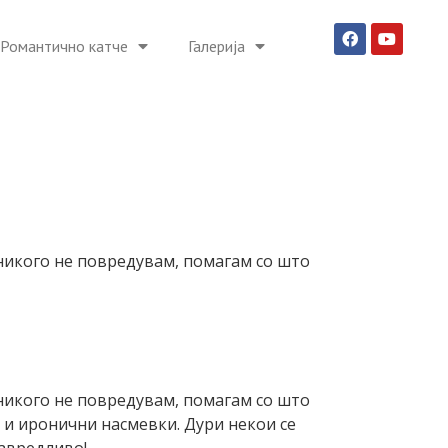
Романтично катче
Галерија
 никого не повредувам, помагам со што
 никого не повредувам, помагам со што
и и иронични насмевки. Дури некои се