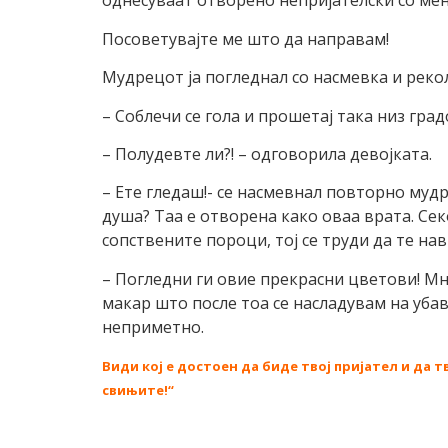
однесуваат отворено непријателски со мен
Посоветувајте ме што да направам!
Мудрецот ја погледнал со насмевка и рекол
– Соблечи се гола и прошетај така низ град
– Полудевте ли?! – одговорила девојката.
– Ете гледаш!- се насмевнал повторно муд
душа? Таа е отворена како оваа врата. Сек
сопствените пороци, тој се труди да те нав
– Погледни ги овие прекрасни цветови! Мно
макар што после тоа се насладувам на убав
неприметно.
Види кој е достоен да биде твој пријател и да т
свињите!“