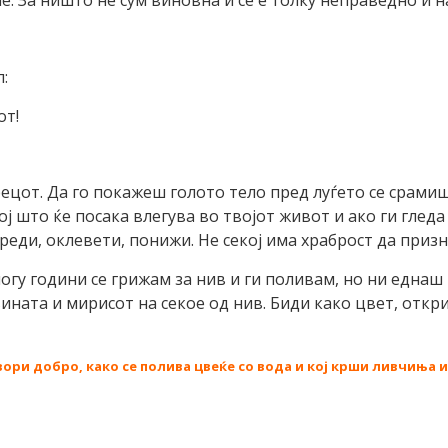
е. За ништо не сум виновна и се е толку неправедно и 
:
от!
рецот. Да го покажеш голото тело пред луѓето се срами
ој што ќе посака влегува во твојот живот и ако ги глед
реди, оклевети, понижи. Не секој има храброст да призн
гу години се грижам за нив и ги поливам, но ни еднаш 
ината и мирисот на секое од нив. Биди како цвет, откри
вори добро, како се полива цвеќе со вода и кој крши ливчиња и 