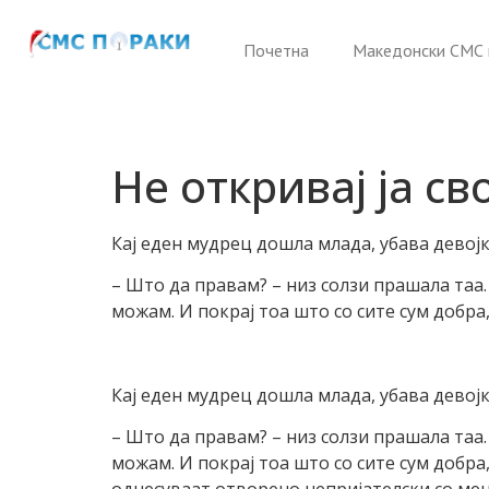
Почетна
Македонски СМС 
Не откривај ја с
Кај еден мудрец дошла млада, убава девојк
– Што да правам? – низ солзи прашала таа.
можам. И покрај тоа што со сите сум добра
Кај еден мудрец дошла млада, убава девојк
– Што да правам? – низ солзи прашала таа.
можам. И покрај тоа што со сите сум добр