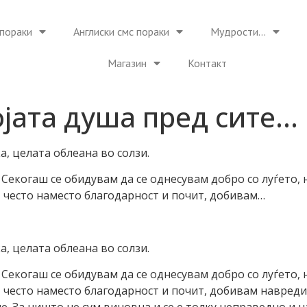
пораки
Англиски смс пораки
Мудрости…
Магазин
Контакт
војата душа пред сите…
а, целата облеана во солзи.
 Секогаш се обидувам да се однесувам добро со луѓето,
, често наместо благодарност и почит, добивам…
а, целата облеана во солзи.
 Секогаш се обидувам да се однесувам добро со луѓето,
а, често наместо благодарност и почит, добивам навред