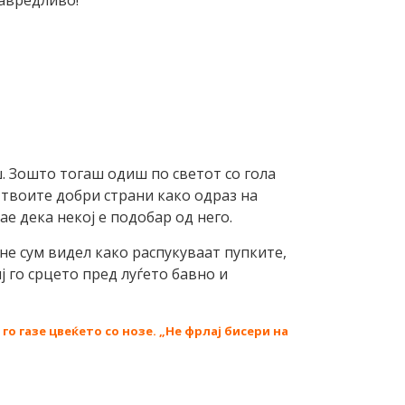
навредливо!
ш. Зошто тогаш одиш по светот со гола
а твоите добри страни како одраз на
ае дека некој е подобар од него.
не сум видел како распукуваат пупките,
ј го срцето пред луѓето бавно и
го газе цвеќето со нозе. „Не фрлај бисери на