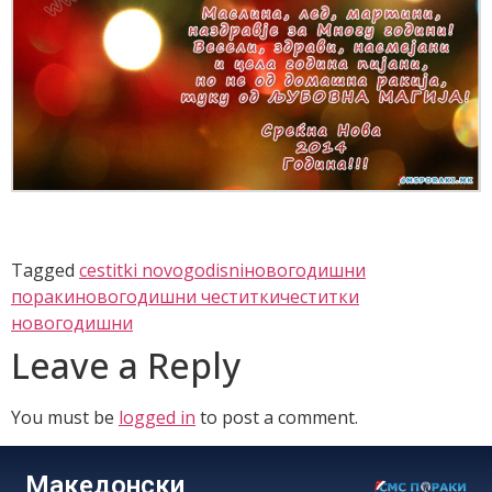
Tagged
cestitki novogodisni
новогодишни
пораки
новогодишни честитки
честитки
новогодишни
Leave a Reply
You must be
logged in
to post a comment.
Македонски