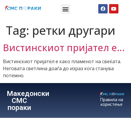
Македонски СМС пораки
Англиски смс пораки
Романтично катче
Tag:
ретки другари
Вистинскиот пријател е…
Вистинскиот пријател е како пламенот на свеќата.
Неговата светлина доаѓа до израз кога станува
потемно.
Македонски
СМС
Правила на
користење
пораки