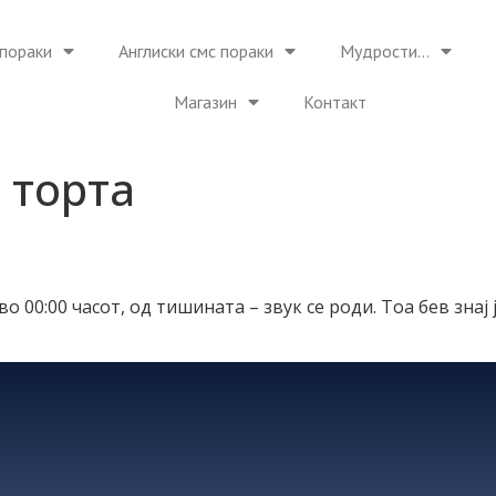
пораки
Англиски смс пораки
Мудрости…
Магазин
Контакт
 торта
во 00:00 часот, од тишината – звук се роди. Тоа бев знај