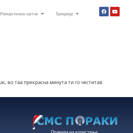
Романтично катче
Галерија
 јас, во таа прекрасна минута ти го честитав
Правила на користење