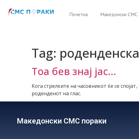
Почетна
Македонски СМС 
Tag:
роденденска
Тоа бев знај јас…
Кога стрелките на часовникот ќе се спојат, 
роденденот на глас.
Македонски СМС пораки