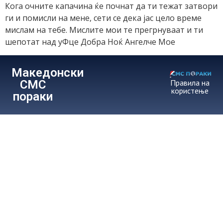
Кога очните капачина ќе почнат да ти тежат затвори
ги и помисли на мене, сети се дека јас цело време
мислам на тебе. Мислите мои те прегрнуваат и ти
шепотат над уФце Добра Ноќ Ангелче Мое
Македонски
СМС
Правила на
користење
пораки