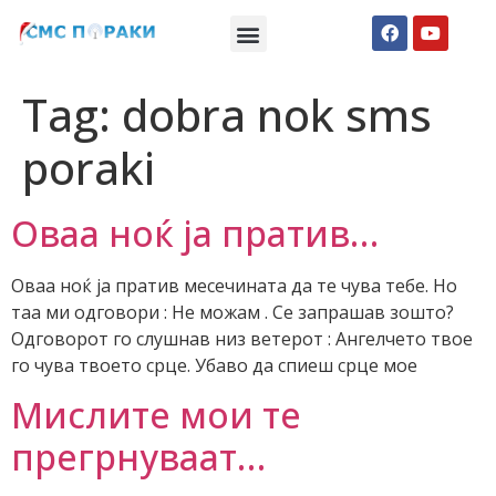
Македонски СМС пораки
Англиски смс пораки
Романтично катче
Tag:
dobra nok sms
poraki
Оваа ноќ ја пратив…
Оваа ноќ ја пратив месечината да те чува тебе. Но
таа ми одговори : Не можам . Се запрашав зошто?
Одговорот го слушнав низ ветерот : Ангелчето твое
го чува твоето срце. Убаво да спиеш срце мое
Мислите мои те
прегрнуваат…