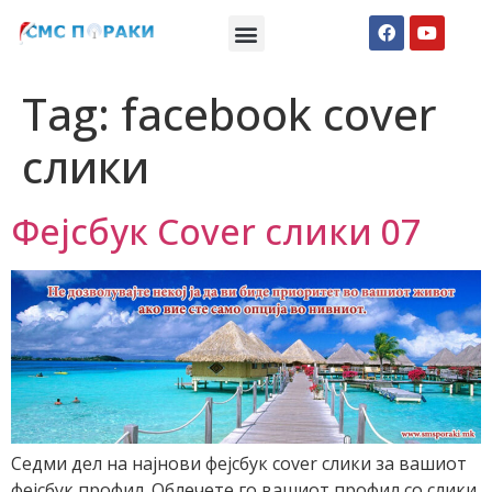
Македонски СМС пораки
Англиски смс пораки
Романтично катче
Tag:
facebook cover
слики
Фејсбук Cover слики 07
Седми дел на најнови фејсбук cover слики за вашиот
фејсбук профил. Облечете го вашиот профил со слики