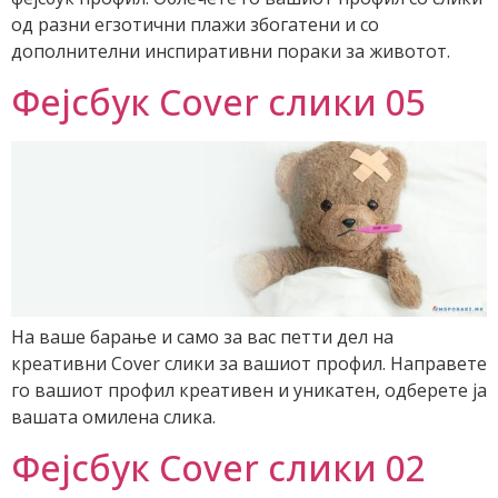
од разни егзотични плажи збогатени и со
дополнителни инспиративни пораки за животот.
Фејсбук Cover слики 05
На ваше барање и само за вас петти дел на
креативни Cover слики за вашиот профил. Направете
го вашиот профил креативен и уникатен, одберете ја
вашата омилена слика.
Фејсбук Cover слики 02