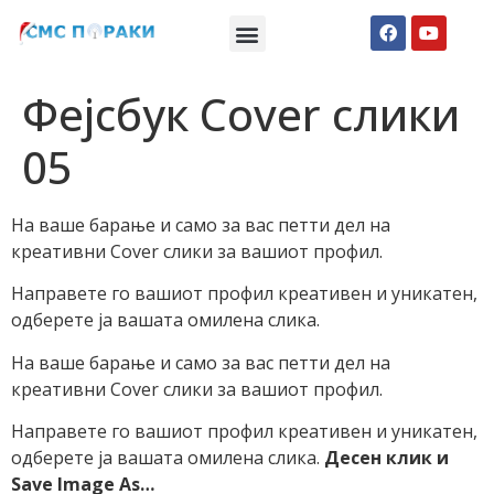
Македонски СМС пораки
Англиски смс пораки
Романтично катче
Фејсбук Cover слики
05
На ваше барање и само за вас петти дел на
креативни Cover слики за вашиот профил.
Направете го вашиот профил креативен и уникатен,
одберете ја вашата омилена слика.
На ваше барање и само за вас петти дел на
креативни Cover слики за вашиот профил.
Направете го вашиот профил креативен и уникатен,
одберете ја вашата омилена слика.
Десен клик и
Save Image As…