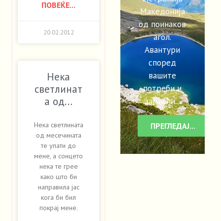
ПОВЕЌЕ...
Македонија
од поинаков
20.02.2012
агол.
Авантури
според
вашите
Нека
потреби и
светлинат
а од…
замисли...
Нека светлината
ПРЕГЛЕДАЈ...
од месечината
те упати до
мене, а сонцето
нека те грее
како што би
направила јас
кога би бил
покрај мене.