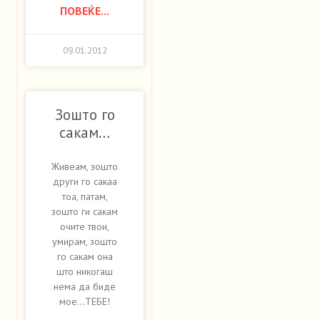
ПОВЕЌЕ...
09.01.2012
Зошто го
сакам…
Живеам, зошто
други го сакаа
тоа, патам,
зошто ги сакам
очите твои,
умирам, зошто
го сакам она
што никогаш
нема да биде
мое…ТЕБЕ!