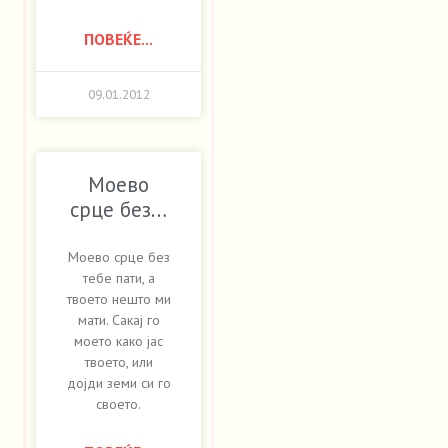
ПОВЕЌЕ...
09.01.2012
Моево
срце без…
Моево срце без
тебе пати, а
твоето нешто ми
мати. Сакај го
моето како јас
твоето, или
дојди земи си го
своето.