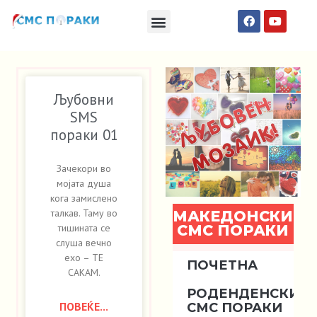
Македонски СМС пораки
Англиски смс пораки
Романтично катче
Љубовни
SMS
пораки 01
Зачекори во
мојата душа
кога замислено
талкав. Таму во
МАКЕДОНСКИ
СМС ПОРАКИ
тишината се
слуша вечно
ехо – ТЕ
ПОЧЕТНА
САКАМ.
РОДЕНДЕНСКИ
ПОВЕЌЕ...
СМС ПОРАКИ