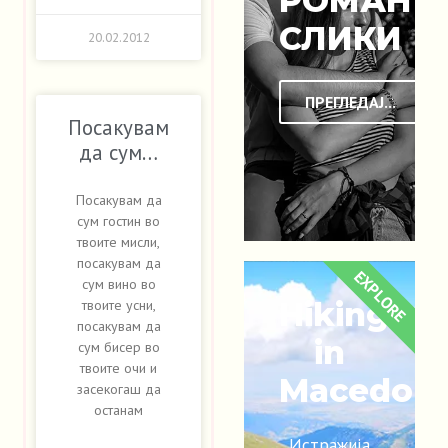
РОМАНТ
СЛИКИ
20.02.2012
ПРЕГЛЕДАЈ...
Посакувам
да сум…
Посакувам да
сум гостин во
твоите мисли,
посакувам да
EXPLORE
сум вино во
Hiking
твоите усни,
посакувам да
in
сум бисер во
твоите очи и
Macedoni
засекогаш да
останам
Истражија