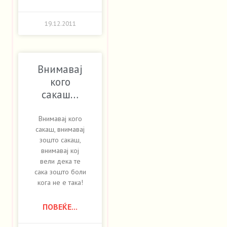
19.12.2011
Внимавај
кого
сакаш…
Внимавај кого
сакаш, внимавај
зошто сакаш,
внимавај кој
вели дека те
сака зошто боли
кога не е така!
ПОВЕЌЕ...