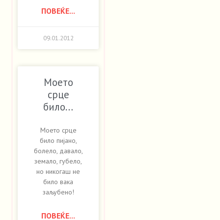
ПОВЕЌЕ...
09.01.2012
Моето
срце
било…
Моето срце
било пијано,
болело, давало,
земало, губело,
но никогаш не
било вака
заљубено!
ПОВЕЌЕ...