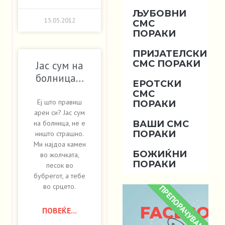
ЉУБОВНИ
15.05.2012
СМС
ПОРАКИ
ПРИЈАТЕЛСКИ
СМС ПОРАКИ
Јас сум на
болница…
ЕРОТСКИ
СМС
Еј што правиш
ПОРАКИ
арен си? Јас сум
ВАШИ СМС
на болница, не е
ПОРАКИ
ништо страшно.
Ми најдоа камен
БОЖИЌНИ
во жолчката,
ПОРАКИ
песок во
бубрегот, а тебе
во срцето.
ПРЕПОРАЧУВАМЕ
FACEBOO
ПОВЕЌЕ...