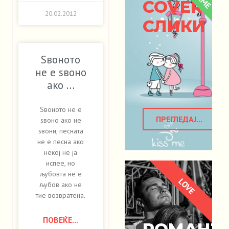
COVER
20.02.2012
СЛИКИ
Ѕвоното
не е ѕвоно
ако …
Ѕвоното не е
ПРЕГЛЕДАЈ...
ѕвоно ако не
ѕвони, песната
не е песна ако
некој не ја
испее, но
љубовта не е
LOVE
љубов ако не
тие возвратена.
ПОВЕЌЕ...