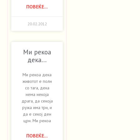
ПОВЕЌЕ...
20.02.2012
Ми рекоа
дека…
Ми рекоа дека
животот е полн
со тага, дека
нема некоја
драга, да секоја
ружа има трн, и
да е секој ден
црн. Ми рекоа
ПОВЕЌЕ...