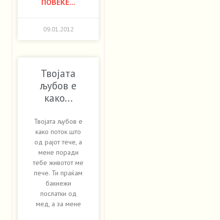
ПОВЕЌЕ...
09.01.2012
Твојата
љубов е
како…
Твојата љубов е
како поток што
од рајот тече, а
мене поради
тебе животот ме
пече. Ти праќам
бакнежи
послатки од
мед, а за мене