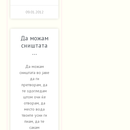
09.01.2012
Да можам
сништата
…
Да можам
сништата во јаве
да ги
претворам, да
те здогледам
штом очи ќе
отворам, да
место вода
твоите усни ги
пиам, да те
сакам