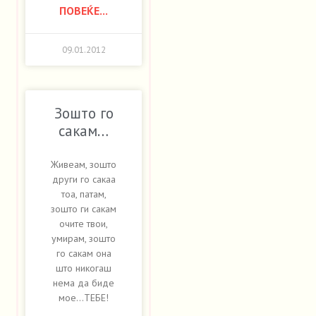
ПОВЕЌЕ...
09.01.2012
Зошто го
сакам…
Живеам, зошто
други го сакаа
тоа, патам,
зошто ги сакам
очите твои,
умирам, зошто
го сакам она
што никогаш
нема да биде
мое…ТЕБЕ!