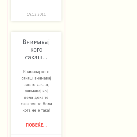
19.12.2011
Внимавај
кого
сакаш…
Внимавај кого
сакаш, внимавај
зошто сакаш,
внимавај кој
вели дека те
сака зошто боли
кога не е така!
ПОВЕЌЕ...