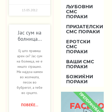
ЉУБОВНИ
15.05.2012
СМС
ПОРАКИ
ПРИЈАТЕЛСКИ
СМС ПОРАКИ
Јас сум на
болница…
ЕРОТСКИ
СМС
Еј што правиш
ПОРАКИ
арен си? Јас сум
ВАШИ СМС
на болница, не е
ПОРАКИ
ништо страшно.
Ми најдоа камен
БОЖИЌНИ
во жолчката,
ПОРАКИ
песок во
бубрегот, а тебе
во срцето.
ПРЕПОРАЧУВАМЕ
FACEBOO
ПОВЕЌЕ...