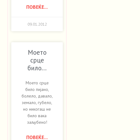
ПОВЕЌЕ...
09.01.2012
Моето
срце
било…
Моето срце
било пијано,
болело, давало,
земало, губело,
но никогаш не
било вака
заљубено!
ПОВЕЌЕ...