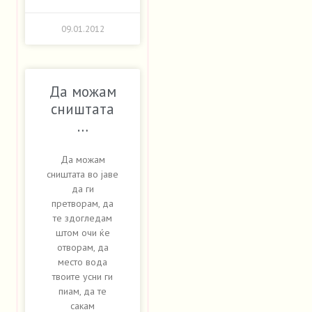
09.01.2012
Да можам
сништата
…
Да можам
сништата во јаве
да ги
претворам, да
те здогледам
штом очи ќе
отворам, да
место вода
твоите усни ги
пиам, да те
сакам