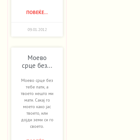
ПОВЕЌЕ...
09.01.2012
Моево
срце без…
Моево срце без
тебе пати, а
твоето нешто ми
мати. Сакај го
моето како јас
твоето, или
дојди земи си го
своето.