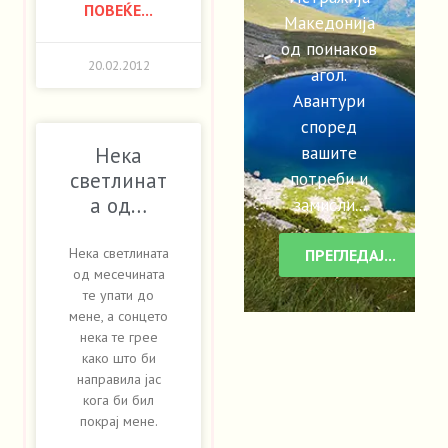
ПОВЕЌЕ...
Македонија
од поинаков
20.02.2012
агол.
Авантури
според
вашите
Нека
потреби и
светлинат
а од…
замисли...
Нека светлината
ПРЕГЛЕДАЈ...
од месечината
те упати до
мене, а сонцето
нека те грее
како што би
направила јас
кога би бил
покрај мене.