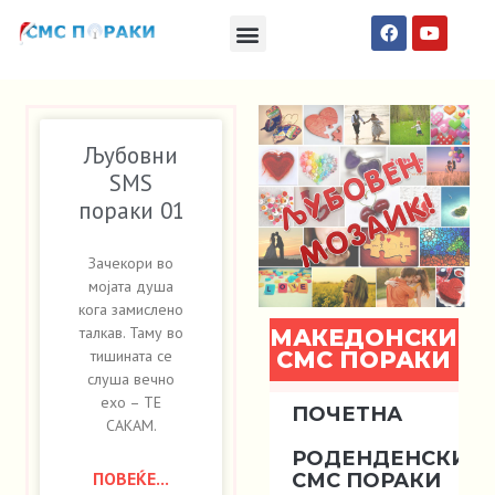
Македонски СМС пораки
Англиски смс пораки
Романтично катче
Љубовни
SMS
пораки 01
Зачекори во
мојата душа
кога замислено
талкав. Таму во
МАКЕДОНСКИ
СМС ПОРАКИ
тишината се
слуша вечно
ехо – ТЕ
ПОЧЕТНА
САКАМ.
РОДЕНДЕНСКИ
ПОВЕЌЕ...
СМС ПОРАКИ