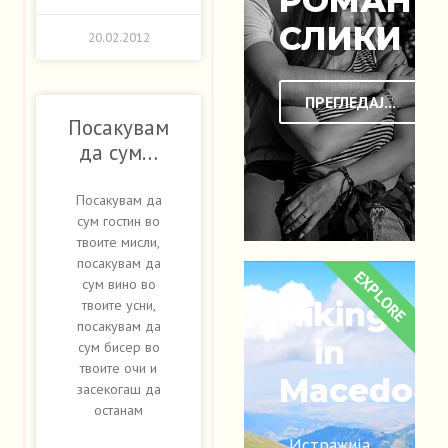
РОМАНТ
СЛИКИ
20.02.2012
ПРЕГЛЕДАЈ...
Посакувам
да сум…
Посакувам да
сум гостин во
твоите мисли,
посакувам да
EXPLORE
сум вино во
Hiking
твоите усни,
посакувам да
in
сум бисер во
твоите очи и
Macedoni
засекогаш да
останам
Истражија