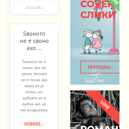
COVER
20.02.2012
СЛИКИ
Ѕвоното
не е ѕвоно
ако …
Ѕвоното не е
ПРЕГЛЕДАЈ...
ѕвоно ако не
ѕвони, песната
не е песна ако
некој не ја
испее, но
љубовта не е
LOVE
љубов ако не
тие возвратена.
ПОВЕЌЕ...