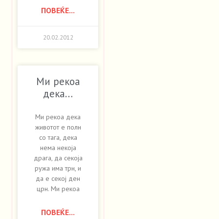
ПОВЕЌЕ...
20.02.2012
Ми рекоа
дека…
Ми рекоа дека
животот е полн
со тага, дека
нема некоја
драга, да секоја
ружа има трн, и
да е секој ден
црн. Ми рекоа
ПОВЕЌЕ...