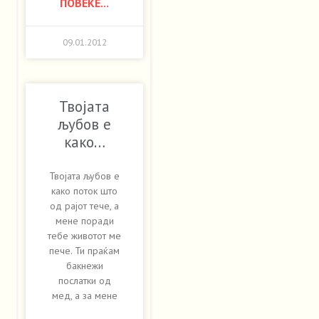
ПОВЕЌЕ...
09.01.2012
Твојата
љубов е
како…
Твојата љубов е
како поток што
од рајот тече, а
мене поради
тебе животот ме
пече. Ти праќам
бакнежи
послатки од
мед, а за мене