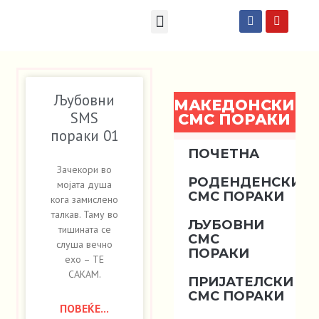
Македонски СМС пораки
Англиски смс пораки
Романтично катче
Љубовни
МАКЕДОНСКИ
SMS
СМС ПОРАКИ
пораки 01
ПОЧЕТНА
Зачекори во
РОДЕНДЕНСКИ
мојата душа
СМС ПОРАКИ
кога замислено
талкав. Таму во
ЉУБОВНИ
тишината се
СМС
слуша вечно
ПОРАКИ
ехо – ТЕ
САКАМ.
ПРИЈАТЕЛСКИ
СМС ПОРАКИ
ПОВЕЌЕ...