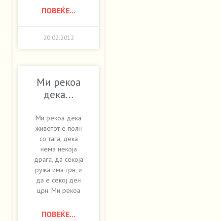
ПОВЕЌЕ...
20.02.2012
Ми рекоа
дека…
Ми рекоа дека
животот е полн
со тага, дека
нема некоја
драга, да секоја
ружа има трн, и
да е секој ден
црн. Ми рекоа
ПОВЕЌЕ...