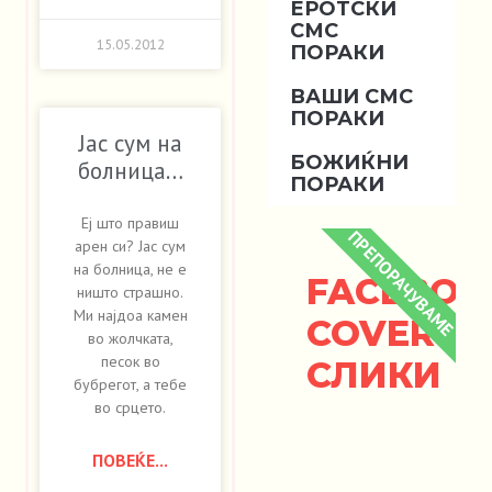
ЕРОТСКИ
СМС
15.05.2012
ПОРАКИ
ВАШИ СМС
ПОРАКИ
Јас сум на
БОЖИЌНИ
болница…
ПОРАКИ
Еј што правиш
ПРЕПОРАЧУВАМЕ
арен си? Јас сум
на болница, не е
FACEBOO
ништо страшно.
Ми најдоа камен
COVER
во жолчката,
песок во
СЛИКИ
бубрегот, а тебе
во срцето.
ПОВЕЌЕ...