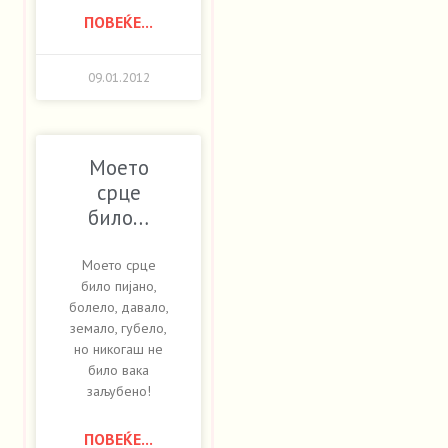
ПОВЕЌЕ...
09.01.2012
Моето
срце
било…
Моето срце
било пијано,
болело, давало,
земало, губело,
но никогаш не
било вака
заљубено!
ПОВЕЌЕ...