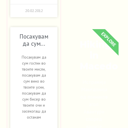
20.02.2012
EXPLORE
Посакувам
Hiking
да сум…
in
Посакувам да
сум гостин во
Macedoni
твоите мисли,
посакувам да
Истражија
сум вино во
твоите усни,
Македонија
посакувам да
од поинаков
сум бисер во
агол.
твоите очи и
Авантури
засекогаш да
останам
според
вашите