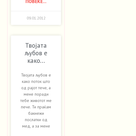
ПОВЕЌЕ...
09.01.2012
Твојата
љубов е
како…
Твојата љубов е
како поток што
од рајот тече, а
мене поради
тебе животот ме
пече. Ти праќам
бакнежи
послатки од
мед, а за мене