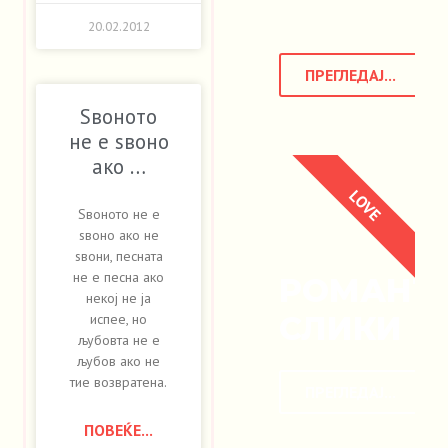
20.02.2012
ПРЕГЛЕДАЈ...
Ѕвоното
не е ѕвоно
ако …
LOVE
Ѕвоното не е
ѕвоно ако не
ѕвони, песната
не е песна ако
РОМАНТ
некој не ја
СЛИКИ
испее, но
љубовта не е
љубов ако не
тие возвратена.
ПРЕГЛЕДАЈ...
ПОВЕЌЕ...