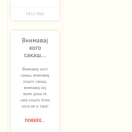
19.12.2011
Внимавај
кого
сакаш…
Внимавај кого
сакаш, внимавај
зошто сакаш,
внимавај кој
вели дека те
сака зошто боли
кога не е така!
ПОВЕЌЕ...