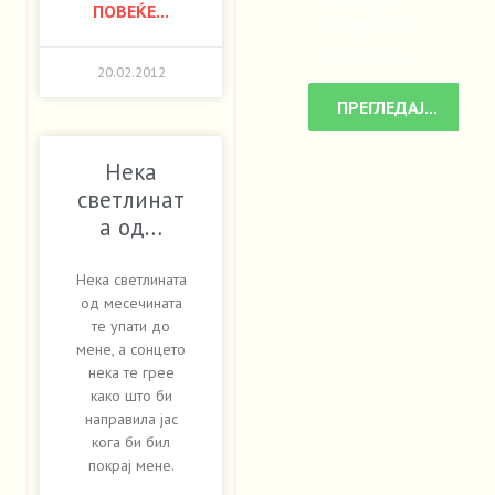
ПОВЕЌЕ...
потреби и
замисли...
20.02.2012
ПРЕГЛЕДАЈ...
Нека
светлинат
а од…
Нека светлината
од месечината
те упати до
мене, а сонцето
нека те грее
како што би
направила јас
кога би бил
покрај мене.