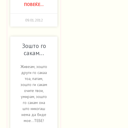
ПОВЕЌЕ...
09.01.2012
Зошто го
сакам…
Живеам, зошто
други го сакаа
тоа, патам,
зошто ги сакам
очите твои,
умирам, зошто
го сакам она
што никогаш
нема да биде
мое…ТЕБЕ!