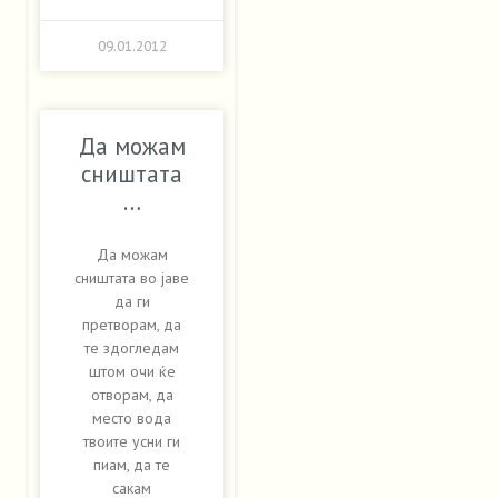
09.01.2012
Да можам
сништата
…
Да можам
сништата во јаве
да ги
претворам, да
те здогледам
штом очи ќе
отворам, да
место вода
твоите усни ги
пиам, да те
сакам