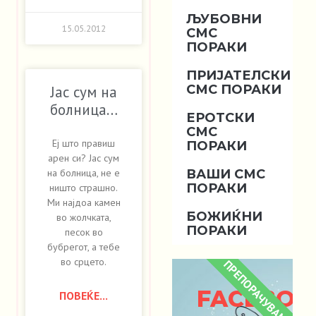
ЉУБОВНИ
15.05.2012
СМС
ПОРАКИ
ПРИЈАТЕЛСКИ
СМС ПОРАКИ
Јас сум на
болница…
ЕРОТСКИ
СМС
Еј што правиш
ПОРАКИ
арен си? Јас сум
ВАШИ СМС
на болница, не е
ПОРАКИ
ништо страшно.
Ми најдоа камен
БОЖИЌНИ
во жолчката,
ПОРАКИ
песок во
бубрегот, а тебе
во срцето.
ПРЕПОРАЧУВАМЕ
FACEBOO
ПОВЕЌЕ...