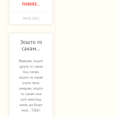
ПОВЕЌЕ...
09.01.2012
Зошто го
сакам…
Живеам, зошто
други го сакаа
тоа, патам,
зошто ги сакам
очите твои,
умирам, зошто
го сакам она
што никогаш
нема да биде
мое…ТЕБЕ!