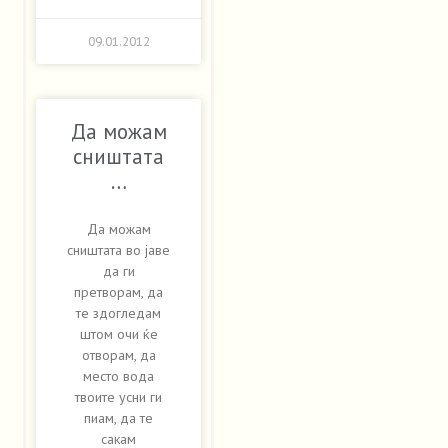
09.01.2012
Да можам
сништата
…
Да можам
сништата во јаве
да ги
претворам, да
те здогледам
штом очи ќе
отворам, да
место вода
твоите усни ги
пиам, да те
сакам