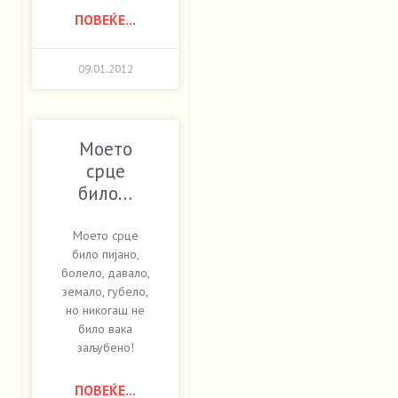
ПОВЕЌЕ...
09.01.2012
Моето
срце
било…
Моето срце
било пијано,
болело, давало,
земало, губело,
но никогаш не
било вака
заљубено!
ПОВЕЌЕ...