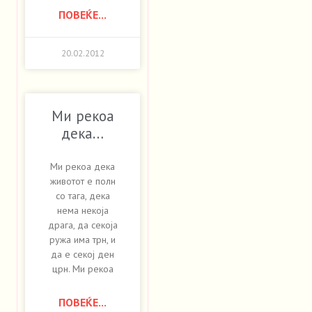
ПОВЕЌЕ...
20.02.2012
Ми рекоа
дека…
Ми рекоа дека
животот е полн
со тага, дека
нема некоја
драга, да секоја
ружа има трн, и
да е секој ден
црн. Ми рекоа
ПОВЕЌЕ...