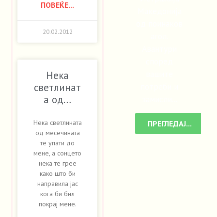
ПОВЕЌЕ...
Македонија
од поинаков
20.02.2012
агол.
Авантури
според
вашите
Нека
потреби и
светлинат
а од…
замисли...
Нека светлината
ПРЕГЛЕДАЈ...
од месечината
те упати до
мене, а сонцето
нека те грее
како што би
направила јас
кога би бил
покрај мене.