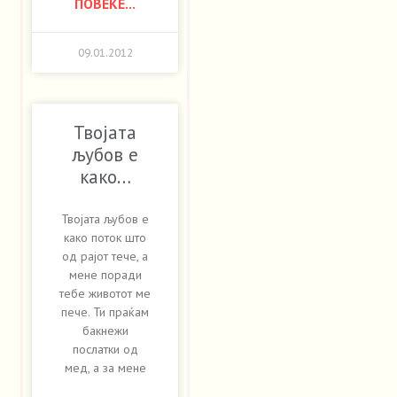
ПОВЕЌЕ...
09.01.2012
Твојата
љубов е
како…
Твојата љубов е
како поток што
од рајот тече, а
мене поради
тебе животот ме
пече. Ти праќам
бакнежи
послатки од
мед, а за мене