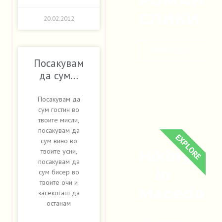
РОМАНТ
СЛИКИ
20.02.2012
ПРЕГЛЕДАЈ...
Посакувам
да сум…
Посакувам да
сум гостин во
твоите мисли,
посакувам да
EXPLORE
сум вино во
Hiking
твоите усни,
посакувам да
in
сум бисер во
твоите очи и
Macedoni
засекогаш да
останам
Истражија