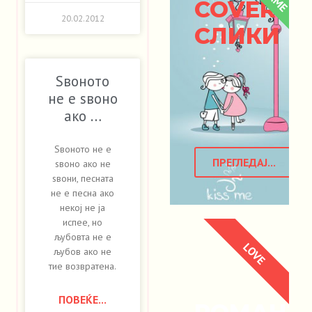
COVER
20.02.2012
СЛИКИ
Ѕвоното
не е ѕвоно
ако …
Ѕвоното не е
ПРЕГЛЕДАЈ...
ѕвоно ако не
ѕвони, песната
не е песна ако
некој не ја
испее, но
љубовта не е
LOVE
љубов ако не
тие возвратена.
ПОВЕЌЕ...