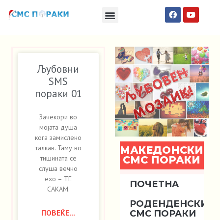
Македонски СМС пораки
Англиски смс пораки
Романтично катче
Љубовни
SMS
пораки 01
Зачекори во
мојата душа
кога замислено
талкав. Таму во
МАКЕДОНСКИ
СМС ПОРАКИ
тишината се
слуша вечно
ехо – ТЕ
ПОЧЕТНА
САКАМ.
РОДЕНДЕНСКИ
ПОВЕЌЕ...
СМС ПОРАКИ