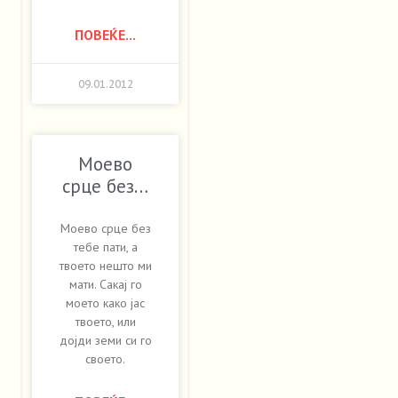
ПОВЕЌЕ...
09.01.2012
Моево
срце без…
Моево срце без
тебе пати, а
твоето нешто ми
мати. Сакај го
моето како јас
твоето, или
дојди земи си го
своето.