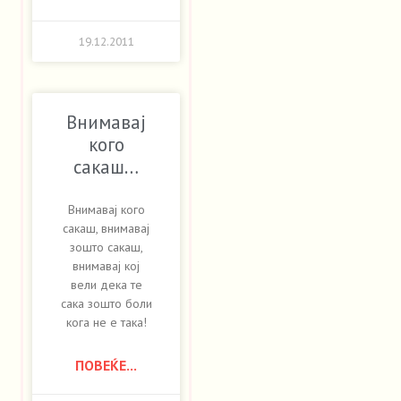
19.12.2011
Внимавај
кого
сакаш…
Внимавај кого
сакаш, внимавај
зошто сакаш,
внимавај кој
вели дека те
сака зошто боли
кога не е така!
ПОВЕЌЕ...