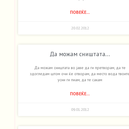
ПОВЕЌЕ...
20.02.2012
Да можам сништата…
Да можам сништата во јаве да ги претворам, да те
здогледам штом очи ќе отворам, да место вода твоит
усни ги пиам, да те сакам
ПОВЕЌЕ...
09.01.2012