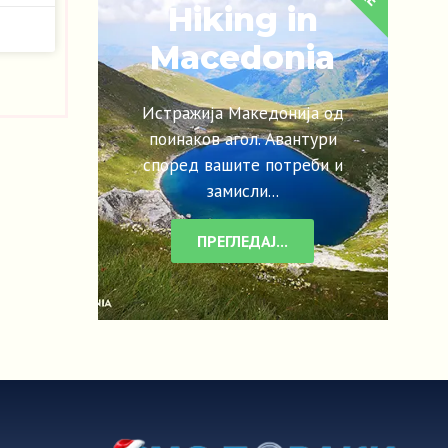
Hiking in
Macedonia
Истражија Македонија од
поинаков агол. Авантури
според вашите потреби и
замисли...
ПРЕГЛЕДАЈ...