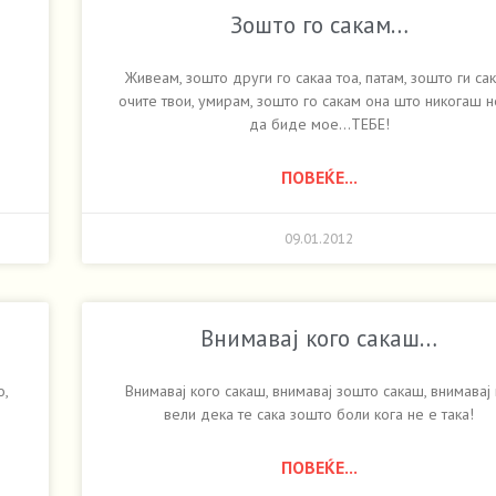
Зошто го сакам…
Живеам, зошто други го сакаа тоа, патам, зошто ги са
очите твои, умирам, зошто го сакам она што никогаш 
да биде мое…ТЕБЕ!
ПОВЕЌЕ...
09.01.2012
Внимавај кого сакаш…
о,
Внимавај кого сакаш, внимавај зошто сакаш, внимавај 
вели дека те сака зошто боли кога не е така!
ПОВЕЌЕ...