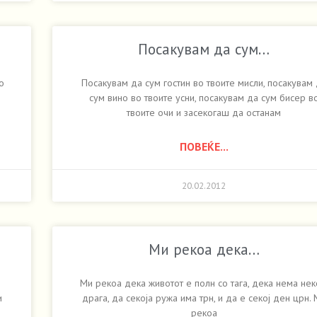
Посакувам да сум…
о
Посакувам да сум гостин во твоите мисли, посакувам
сум вино во твоите усни, посакувам да сум бисер в
твоите очи и засекогаш да останам
ПОВЕЌЕ...
20.02.2012
Ми рекоа дека…
Ми рекоа дека животот е полн со тага, дека нема нек
и
драга, да секоја ружа има трн, и да е секој ден црн.
рекоа