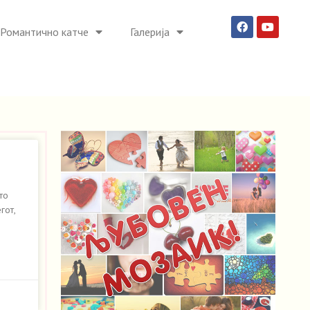
Романтично катче
Галерија
то
гот,