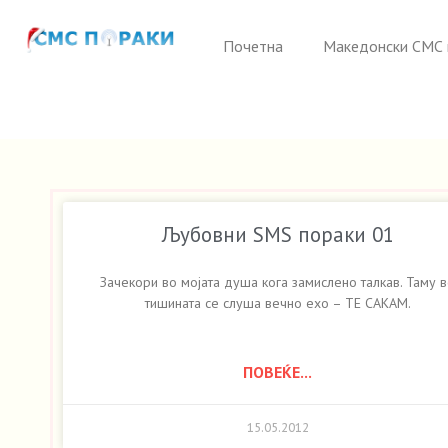
Почетна
Македонски СМС 
Љубовни SMS пораки 01
Зачекори во мојата душа кога замислено талкав. Таму 
тишината се слуша вечно ехо – ТЕ САКАМ.
ПОВЕЌЕ...
15.05.2012