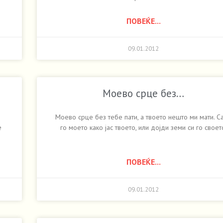
ПОВЕЌЕ...
09.01.2012
Моево срце без…
Моево срце без тебе пати, а твоето нешто ми мати. Са
е
го моето како јас твоето, или дојди земи си го своет
ПОВЕЌЕ...
09.01.2012