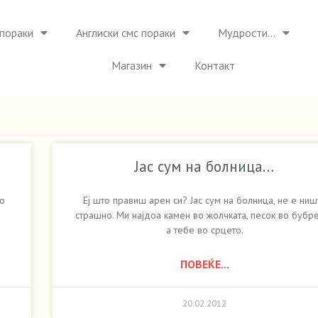
пораки
Англиски смс пораки
Мудрости…
Магазин
Контакт
Јас сум на болница…
во
Еј што правиш арен си? Јас сум на болница, не е ниш
страшно. Ми најдоа камен во жолчката, песок во бубре
а тебе во срцето.
ПОВЕЌЕ...
20.02.2012