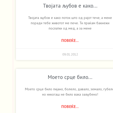
Твојата љубов е како…
Твојата љубов е како поток што од рајот тече, а мене
поради тебе животот ме пече. Ти праќам бакнежи
послатки од мед, а за мене
ПОВЕЌЕ...
09.01.2012
Моето срце било…
Моето срце било пијано, болело, давало, земало, губел
но никогаш не било вака заљубено!
ПОВЕЌЕ...