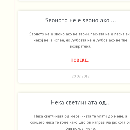
Ѕвоното не е ѕвоно ако …
Ѕвоното не е ѕвоно ако не ѕвони, песната не е песна ак
некој не ја испее, но љубовта не е љубов ако не тие
возвратена.
ПОВЕЌЕ...
20.02.2012
Нека светлината од…
Нека светлината од месечината те упати до мене, а
сонцето нека те грее како што би направила јас кога б
бил покрај мене.