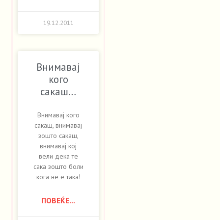
19.12.2011
Внимавај
кого
сакаш…
Внимавај кого
сакаш, внимавај
зошто сакаш,
внимавај кој
вели дека те
сака зошто боли
кога не е така!
ПОВЕЌЕ...