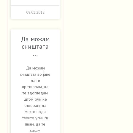
09.01.2012
Да можам
сништата
…
Да можам
сништата во јаве
да ги
претворам, да
те здогледам
штом очи ќе
отворам, да
место вода
твоите усни ги
пиам, да те
сакам