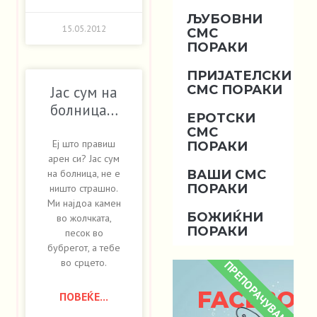
ЉУБОВНИ
15.05.2012
СМС
ПОРАКИ
ПРИЈАТЕЛСКИ
СМС ПОРАКИ
Јас сум на
болница…
ЕРОТСКИ
СМС
Еј што правиш
ПОРАКИ
арен си? Јас сум
ВАШИ СМС
на болница, не е
ПОРАКИ
ништо страшно.
Ми најдоа камен
БОЖИЌНИ
во жолчката,
ПОРАКИ
песок во
бубрегот, а тебе
во срцето.
ПРЕПОРАЧУВАМЕ
FACEBOO
ПОВЕЌЕ...