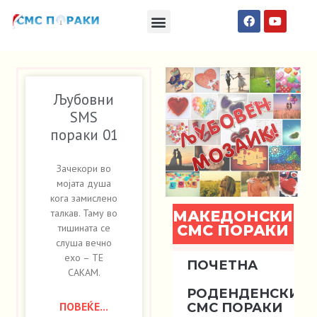
Македонски СМС пораки
Англиски смс пораки
Романтично катче
Љубовни
SMS
пораки 01
Зачекори во
мојата душа
кога замислено
талкав. Таму во
МАКЕДОНСКИ
СМС ПОРАКИ
тишината се
слуша вечно
ехо – ТЕ
ПОЧЕТНА
САКАМ.
РОДЕНДЕНСКИ
ПОВЕЌЕ...
СМС ПОРАКИ