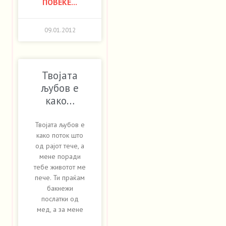
ПОВЕЌЕ...
09.01.2012
Твојата
љубов е
како…
Твојата љубов е
како поток што
од рајот тече, а
мене поради
тебе животот ме
пече. Ти праќам
бакнежи
послатки од
мед, а за мене