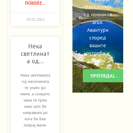
ПОВЕЌЕ...
Македонија
од поинаков
20.02.2012
агол.
Авантури
според
вашите
Нека
потреби и
светлинат
а од…
замисли...
Нека светлината
ПРЕГЛЕДАЈ...
од месечината
те упати до
мене, а сонцето
нека те грее
како што би
направила јас
кога би бил
покрај мене.