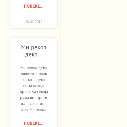
ПОВЕЌЕ...
20.02.2012
Ми рекоа
дека…
Ми рекоа дека
животот е полн
со тага, дека
нема некоја
драга, да секоја
ружа има трн, и
да е секој ден
црн. Ми рекоа
ПОВЕЌЕ...