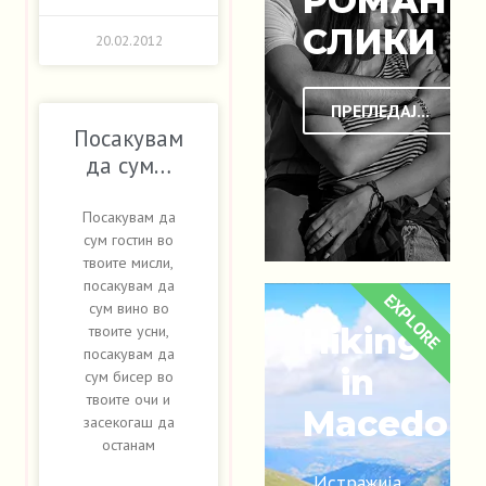
РОМАНТ
СЛИКИ
20.02.2012
ПРЕГЛЕДАЈ...
Посакувам
да сум…
Посакувам да
сум гостин во
твоите мисли,
посакувам да
EXPLORE
сум вино во
Hiking
твоите усни,
посакувам да
in
сум бисер во
твоите очи и
Macedoni
засекогаш да
останам
Истражија