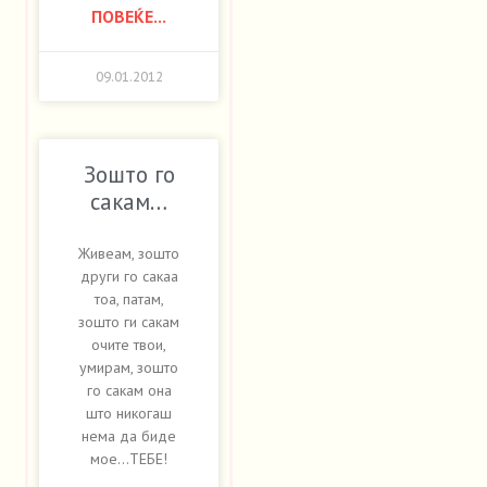
ПОВЕЌЕ...
09.01.2012
Зошто го
сакам…
Живеам, зошто
други го сакаа
тоа, патам,
зошто ги сакам
очите твои,
умирам, зошто
го сакам она
што никогаш
нема да биде
мое…ТЕБЕ!