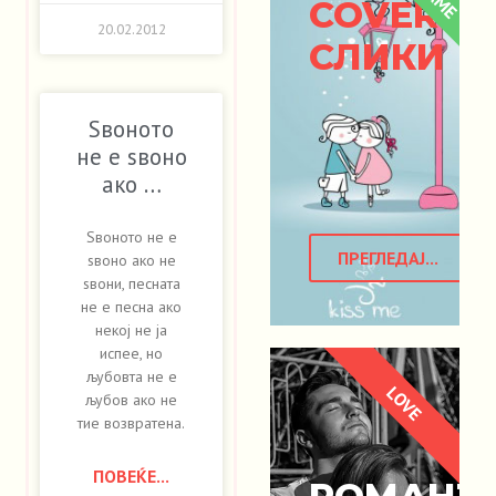
COVER
20.02.2012
СЛИКИ
Ѕвоното
не е ѕвоно
ако …
Ѕвоното не е
ПРЕГЛЕДАЈ...
ѕвоно ако не
ѕвони, песната
не е песна ако
некој не ја
испее, но
љубовта не е
LOVE
љубов ако не
тие возвратена.
ПОВЕЌЕ...