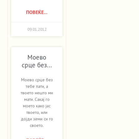
ПОВЕЌЕ...
09.01.2012
Моево
срце без…
Моево срце без
тебе пати, а
твоето нешто ми
мати. Сакај го
моето како јас
твоето, или
дојди земи си го
своето.