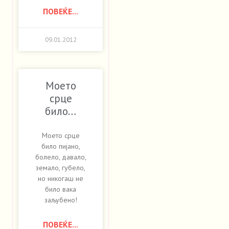
ПОВЕЌЕ...
09.01.2012
Моето
срце
било…
Моето срце
било пијано,
болело, давало,
земало, губело,
но никогаш не
било вака
заљубено!
ПОВЕЌЕ...