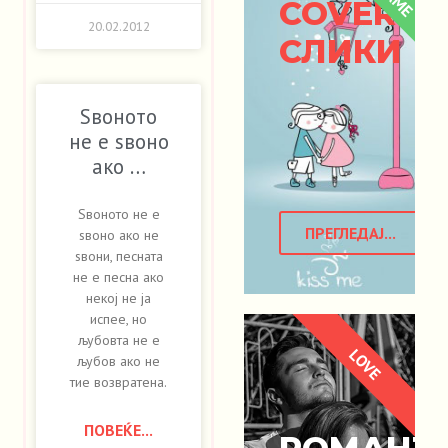
COVER
20.02.2012
СЛИКИ
Ѕвоното
не е ѕвоно
ако …
Ѕвоното не е
ПРЕГЛЕДАЈ...
ѕвоно ако не
ѕвони, песната
не е песна ако
некој не ја
испее, но
љубовта не е
LOVE
љубов ако не
тие возвратена.
ПОВЕЌЕ...