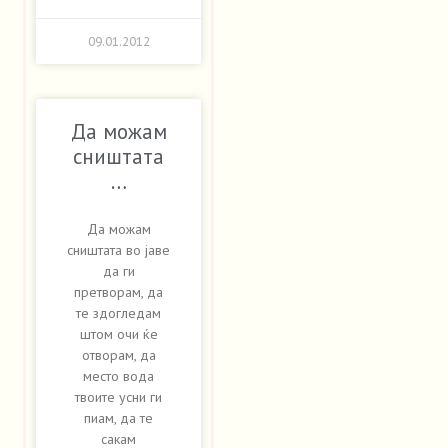
09.01.2012
Да можам
сништата
…
Да можам
сништата во јаве
да ги
претворам, да
те здогледам
штом очи ќе
отворам, да
место вода
твоите усни ги
пиам, да те
сакам