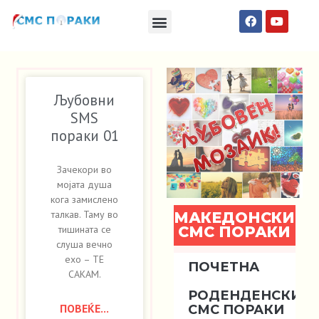
Македонски СМС пораки
Англиски смс пораки
Романтично катче
Љубовни
SMS
пораки 01
Зачекори во
мојата душа
кога замислено
талкав. Таму во
МАКЕДОНСКИ
СМС ПОРАКИ
тишината се
слуша вечно
ехо – ТЕ
ПОЧЕТНА
САКАМ.
РОДЕНДЕНСКИ
ПОВЕЌЕ...
СМС ПОРАКИ