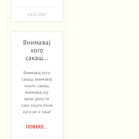
19.12.2011
Внимавај
кого
сакаш…
Внимавај кого
сакаш, внимавај
зошто сакаш,
внимавај кој
вели дека те
сака зошто боли
кога не е така!
ПОВЕЌЕ...