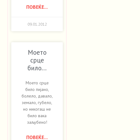
ПОВЕЌЕ...
09.01.2012
Моето
срце
било…
Моето срце
било пијано,
болело, давало,
земало, губело,
но никогаш не
било вака
заљубено!
ПОВЕЌЕ...