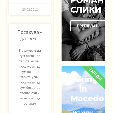
РОМАНТ
СЛИКИ
20.02.2012
ПРЕГЛЕДАЈ...
Посакувам
да сум…
Посакувам да
сум гостин во
твоите мисли,
посакувам да
EXPLORE
сум вино во
Hiking
твоите усни,
посакувам да
in
сум бисер во
твоите очи и
Macedoni
засекогаш да
останам
Истражија