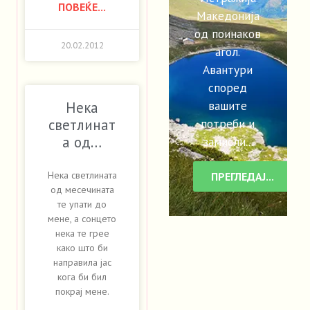
ПОВЕЌЕ...
Македонија
од поинаков
20.02.2012
агол.
Авантури
според
вашите
Нека
потреби и
светлинат
а од…
замисли...
Нека светлината
ПРЕГЛЕДАЈ...
од месечината
те упати до
мене, а сонцето
нека те грее
како што би
направила јас
кога би бил
покрај мене.