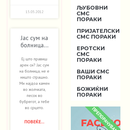
ЉУБОВНИ
15.05.2012
СМС
ПОРАКИ
ПРИЈАТЕЛСКИ
СМС ПОРАКИ
Јас сум на
болница…
ЕРОТСКИ
СМС
Еј што правиш
ПОРАКИ
арен си? Јас сум
ВАШИ СМС
на болница, не е
ПОРАКИ
ништо страшно.
Ми најдоа камен
БОЖИЌНИ
во жолчката,
ПОРАКИ
песок во
бубрегот, а тебе
во срцето.
ПРЕПОРАЧУВАМЕ
FACEBOO
ПОВЕЌЕ...