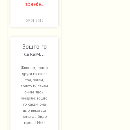
ПОВЕЌЕ...
09.01.2012
Зошто го
сакам…
Живеам, зошто
други го сакаа
тоа, патам,
зошто ги сакам
очите твои,
умирам, зошто
го сакам она
што никогаш
нема да биде
мое…ТЕБЕ!