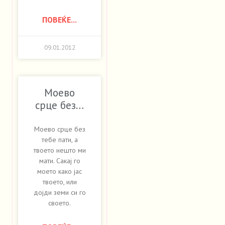
ПОВЕЌЕ...
09.01.2012
Моево
срце без…
Моево срце без
тебе пати, а
твоето нешто ми
мати. Сакај го
моето како јас
твоето, или
дојди земи си го
своето.