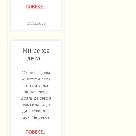
ПОВЕЌЕ...
20.02.2012
Ми рекоа
дека…
Ми рекоа дека
животот е полн
со тага, дека
нема некоја
драга, да секоја
ружа има трн, и
да е секој ден
црн. Ми рекоа
ПОВЕЌЕ...