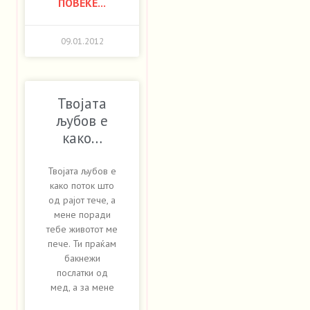
ПОВЕЌЕ...
09.01.2012
Твојата
љубов е
како…
Твојата љубов е
како поток што
од рајот тече, а
мене поради
тебе животот ме
пече. Ти праќам
бакнежи
послатки од
мед, а за мене