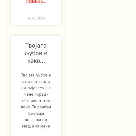
ПОВЕЌЕ...
09.01.2012
Твојата
љубов е
како…
Твојата љубов е
како поток што
од рајот тече, а
мене поради
тебе животот ме
пече. Ти праќам
бакнежи
послатки од
мед, а за мене