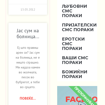
ЉУБОВНИ
15.05.2012
СМС
ПОРАКИ
ПРИЈАТЕЛСКИ
СМС ПОРАКИ
Јас сум на
болница…
ЕРОТСКИ
СМС
Еј што правиш
ПОРАКИ
арен си? Јас сум
ВАШИ СМС
на болница, не е
ПОРАКИ
ништо страшно.
Ми најдоа камен
БОЖИЌНИ
во жолчката,
ПОРАКИ
песок во
бубрегот, а тебе
во срцето.
ПРЕПОРАЧУВАМЕ
FACEBOO
ПОВЕЌЕ...