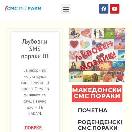
Македонски СМС пораки
Англиски смс пораки
Романтично катче
Љубовни
SMS
пораки 01
Зачекори во
мојата душа
кога замислено
талкав. Таму во
МАКЕДОНСКИ
СМС ПОРАКИ
тишината се
слуша вечно
ехо – ТЕ
ПОЧЕТНА
САКАМ.
РОДЕНДЕНСКИ
ПОВЕЌЕ...
СМС ПОРАКИ