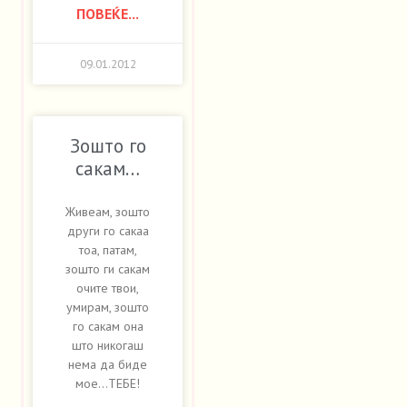
ПОВЕЌЕ...
09.01.2012
Зошто го
сакам…
Живеам, зошто
други го сакаа
тоа, патам,
зошто ги сакам
очите твои,
умирам, зошто
го сакам она
што никогаш
нема да биде
мое…ТЕБЕ!