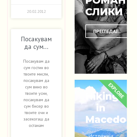
РОМАНТ
СЛИКИ
20.02.2012
ПРЕГЛЕДАЈ...
Посакувам
да сум…
Посакувам да
сум гостин во
твоите мисли,
посакувам да
EXPLORE
сум вино во
Hiking
твоите усни,
посакувам да
in
сум бисер во
твоите очи и
Macedoni
засекогаш да
останам
Истражија