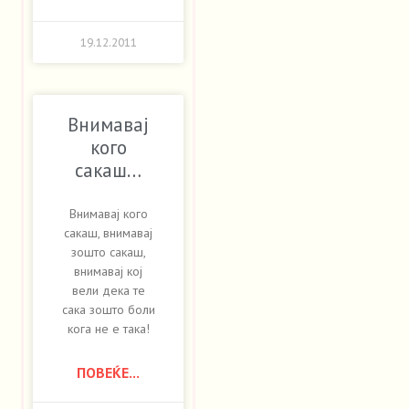
19.12.2011
Внимавај
кого
сакаш…
Внимавај кого
сакаш, внимавај
зошто сакаш,
внимавај кој
вели дека те
сака зошто боли
кога не е така!
ПОВЕЌЕ...