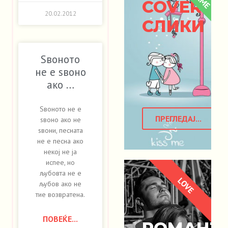
COVER
20.02.2012
СЛИКИ
Ѕвоното
не е ѕвоно
ако …
Ѕвоното не е
ПРЕГЛЕДАЈ...
ѕвоно ако не
ѕвони, песната
не е песна ако
некој не ја
испее, но
љубовта не е
LOVE
љубов ако не
тие возвратена.
ПОВЕЌЕ...