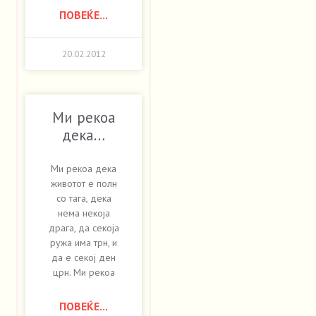
ПОВЕЌЕ...
20.02.2012
Ми рекоа
дека…
Ми рекоа дека
животот е полн
со тага, дека
нема некоја
драга, да секоја
ружа има трн, и
да е секој ден
црн. Ми рекоа
ПОВЕЌЕ...