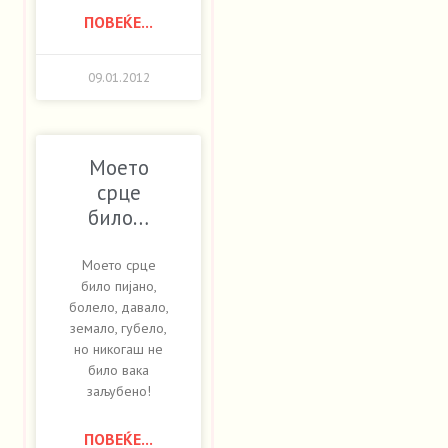
ПОВЕЌЕ...
09.01.2012
Моето
срце
било…
Моето срце
било пијано,
болело, давало,
земало, губело,
но никогаш не
било вака
заљубено!
ПОВЕЌЕ...