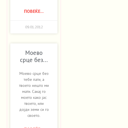
ПОВЕЌЕ...
09.01.2012
Моево
срце без…
Моево срце без
тебе пати, а
твоето нешто ми
мати. Сакај го
моето како јас
твоето, или
дојди земи си го
своето.