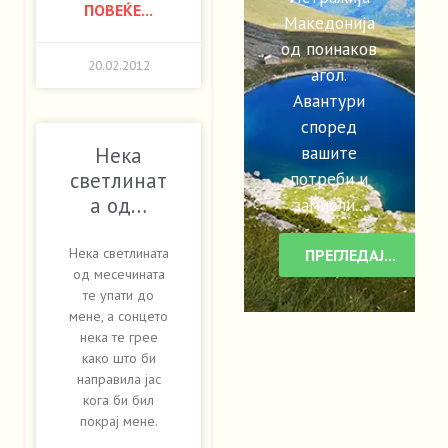
ПОВЕЌЕ...
Македонија
од поинаков
20.02.2012
агол.
Авантури
според
вашите
Нека
потреби и
светлинат
а од…
замисли...
Нека светлината
ПРЕГЛЕДАЈ...
од месечината
те упати до
мене, а сонцето
нека те грее
како што би
направила јас
кога би бил
покрај мене.