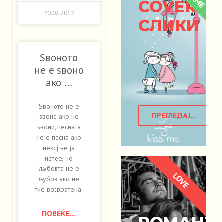
COVER
20.02.2012
СЛИКИ
Ѕвоното
не е ѕвоно
ако …
Ѕвоното не е
ПРЕГЛЕДАЈ...
ѕвоно ако не
ѕвони, песната
не е песна ако
некој не ја
испее, но
љубовта не е
LOVE
љубов ако не
тие возвратена.
ПОВЕЌЕ...