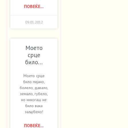
ПОВЕЌЕ...
09.01.2012
Моето
срце
било…
Моето срце
било пијано,
болело, давало,
земало, губело,
но никогаш не
било вака
заљубено!
ПОВЕЌЕ...