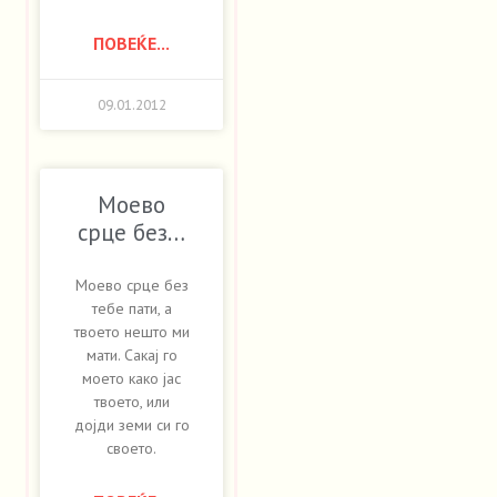
ПОВЕЌЕ...
09.01.2012
Моево
срце без…
Моево срце без
тебе пати, а
твоето нешто ми
мати. Сакај го
моето како јас
твоето, или
дојди земи си го
своето.