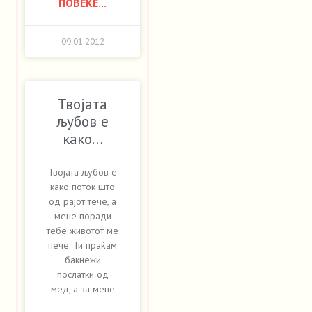
ПОВЕЌЕ...
09.01.2012
Твојата
љубов е
како…
Твојата љубов е
како поток што
од рајот тече, а
мене поради
тебе животот ме
пече. Ти праќам
бакнежи
послатки од
мед, а за мене