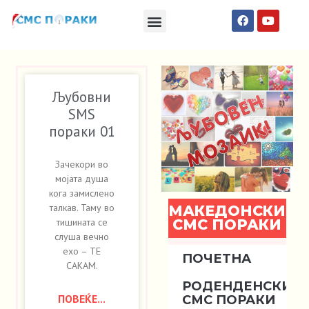
Македонски СМС пораки
Англиски смс пораки
Романтично катче
Љубовни
SMS
пораки 01
Зачекори во
мојата душа
кога замислено
талкав. Таму во
МАКЕДОНСКИ
СМС ПОРАКИ
тишината се
слуша вечно
ехо – ТЕ
ПОЧЕТНА
САКАМ.
РОДЕНДЕНСКИ
ПОВЕЌЕ...
СМС ПОРАКИ