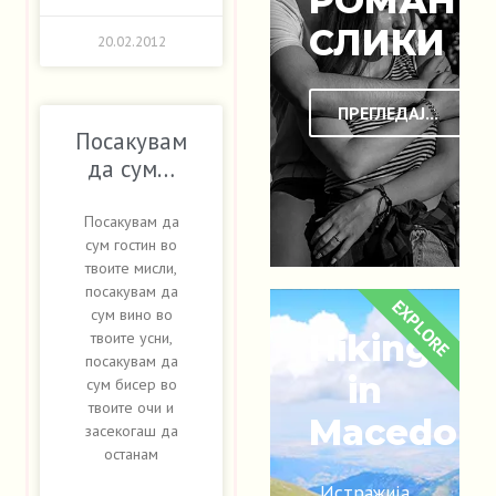
РОМАНТ
СЛИКИ
20.02.2012
ПРЕГЛЕДАЈ...
Посакувам
да сум…
Посакувам да
сум гостин во
твоите мисли,
посакувам да
EXPLORE
сум вино во
Hiking
твоите усни,
посакувам да
in
сум бисер во
твоите очи и
Macedoni
засекогаш да
останам
Истражија