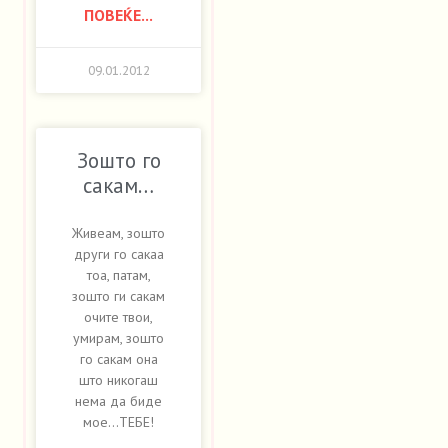
ПОВЕЌЕ...
09.01.2012
Зошто го
сакам…
Живеам, зошто
други го сакаа
тоа, патам,
зошто ги сакам
очите твои,
умирам, зошто
го сакам она
што никогаш
нема да биде
мое…ТЕБЕ!