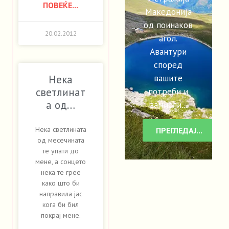
ПОВЕЌЕ...
Македонија
од поинаков
20.02.2012
агол.
Авантури
според
вашите
Нека
потреби и
светлинат
а од…
замисли...
Нека светлината
ПРЕГЛЕДАЈ...
од месечината
те упати до
мене, а сонцето
нека те грее
како што би
направила јас
кога би бил
покрај мене.