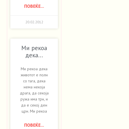
ПОВЕЌЕ...
20.02.2012
Ми рекоа
дека…
Ми рекоа дека
животот е полн
со тага, дека
нема некоја
драга, да секоја
ружа има трн, и
да е секој ден
црн. Ми рекоа
ПОВЕЌЕ...