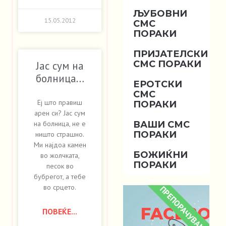
ЉУБОВНИ
15.05.2012
СМС
ПОРАКИ
ПРИЈАТЕЛСКИ
СМС ПОРАКИ
Јас сум на
болница…
ЕРОТСКИ
СМС
Еј што правиш
ПОРАКИ
арен си? Јас сум
ВАШИ СМС
на болница, не е
ПОРАКИ
ништо страшно.
Ми најдоа камен
БОЖИЌНИ
во жолчката,
ПОРАКИ
песок во
бубрегот, а тебе
во срцето.
ПРЕПОРАЧУВАМЕ
FACEBOO
ПОВЕЌЕ...