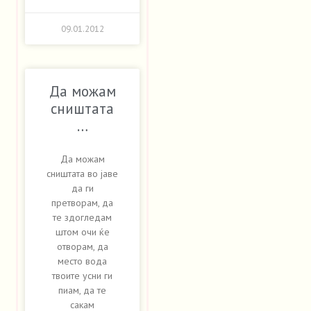
09.01.2012
Да можам
сништата
…
Да можам
сништата во јаве
да ги
претворам, да
те здогледам
штом очи ќе
отворам, да
место вода
твоите усни ги
пиам, да те
сакам