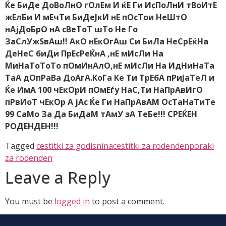
Ќе БиДе ДоВоЛнО гОлЕм И ќЕ Ги ИсПоЛнИ тВоИтЕ
жЕлБи И мЕчТи БиДеЈкИ нЕ пОсТои НеШтО
нАјДоБрО нА сВеТоТ шТо Не Го
ЗаСлУжЅвАш!! АкО нЕкОгАш Си БиЛа НеСрЕќНа
ДеНеС биДи ПрЕсРеЌнА ,нЕ мИсЛи На
МиНаТоТоТо пОмИнАлО,нЕ мИсЛи На ИдНиНаТа
ТаА дОпРаВа ДоАгА.КоГа Ке Ти ТрЕбА пРиЈаТеЛ и
Ќе ИмА 100 чЕкОрИ пОмЕѓу НаС,Ти НаПрАвИгО
пРвИоТ чЕкОр А јАс Ќе Ги НаПрАвАМ ОсТаНаТиТе
99 СаМо За Да БиДаМ тАмУ зА ТеБе!!! СРЕЌЕН
РОДЕНДЕН!!!
Tagged
cestitki za godisnina
cestitki za rodenden
poraki
za rodenden
Leave a Reply
You must be
logged in
to post a comment.