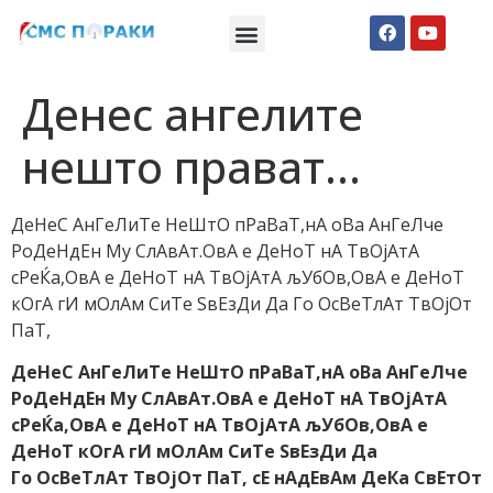
Македонски СМС пораки
Англиски смс пораки
Романтично катче
Денес ангелите
нешто прават…
ДеНеС АнГеЛиТе НеШтО пРаВаТ,нА оВа АнГеЛче
РоДеНдЕн Му СлАвАт.ОвА е ДеНоТ нА ТвОјАтА
сРеЌа,ОвА е ДеНоТ нА ТвОјАтА љУбОв,ОвА е ДеНоТ
кОгА гИ мОлАм СиТе ЅвЕзДи Да Го ОсВеТлАт ТвОјОт
ПаТ,
ДеНеС АнГеЛиТе НеШтО пРаВаТ,нА оВа АнГеЛче
РоДеНдЕн Му СлАвАт.ОвА е ДеНоТ нА ТвОјАтА
сРеЌа,ОвА е ДеНоТ нА ТвОјАтА љУбОв,ОвА е
ДеНоТ кОгА гИ мОлАм СиТе ЅвЕзДи Да
Го ОсВеТлАт ТвОјОт ПаТ, сЕ нАдЕвАм ДеКа СвЕтОт