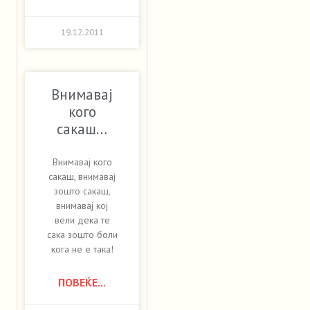
19.12.2011
Внимавај
кого
сакаш…
Внимавај кого
сакаш, внимавај
зошто сакаш,
внимавај кој
вели дека те
сака зошто боли
кога не е така!
ПОВЕЌЕ...