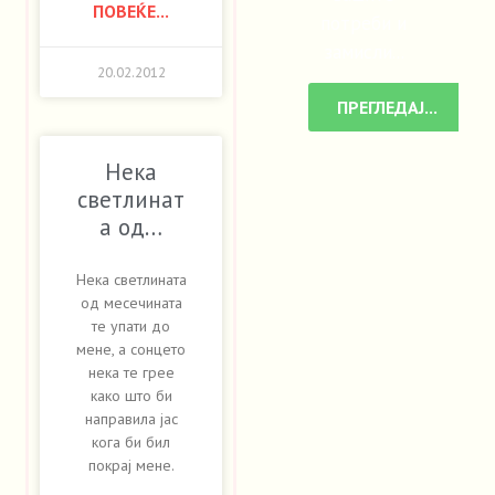
ПОВЕЌЕ...
потреби и
замисли...
20.02.2012
ПРЕГЛЕДАЈ...
Нека
светлинат
а од…
Нека светлината
од месечината
те упати до
мене, а сонцето
нека те грее
како што би
направила јас
кога би бил
покрај мене.