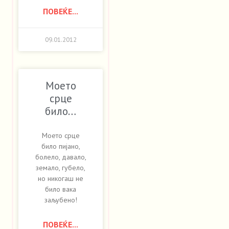
ПОВЕЌЕ...
09.01.2012
Моето
срце
било…
Моето срце
било пијано,
болело, давало,
земало, губело,
но никогаш не
било вака
заљубено!
ПОВЕЌЕ...