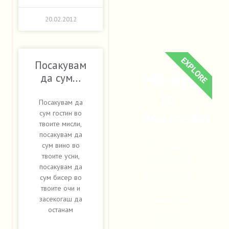
20.02.2012
EXPLORE
Посакувам
Hiking
да сум…
in
Посакувам да
сум гостин во
Macedoni
твоите мисли,
посакувам да
Истражија
сум вино во
твоите усни,
Македонија
посакувам да
од поинаков
сум бисер во
агол.
твоите очи и
Авантури
засекогаш да
останам
според
вашите