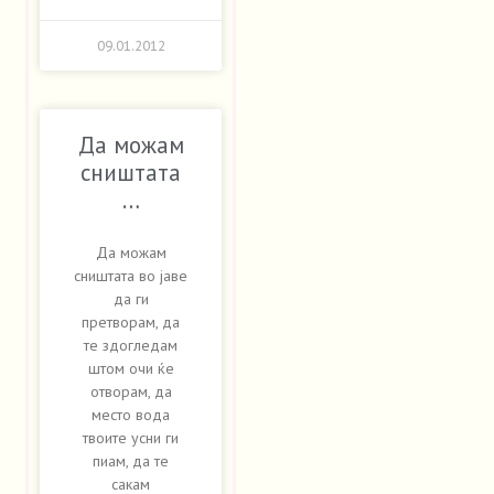
09.01.2012
Да можам
сништата
…
Да можам
сништата во јаве
да ги
претворам, да
те здогледам
штом очи ќе
отворам, да
место вода
твоите усни ги
пиам, да те
сакам