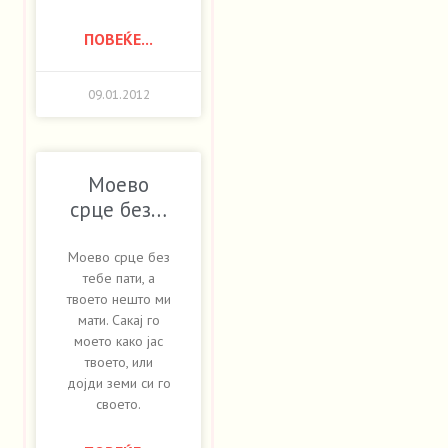
ПОВЕЌЕ...
09.01.2012
Моево
срце без…
Моево срце без
тебе пати, а
твоето нешто ми
мати. Сакај го
моето како јас
твоето, или
дојди земи си го
своето.