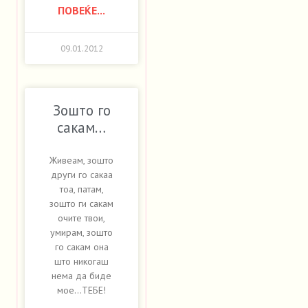
ПОВЕЌЕ...
09.01.2012
Зошто го
сакам…
Живеам, зошто
други го сакаа
тоа, патам,
зошто ги сакам
очите твои,
умирам, зошто
го сакам она
што никогаш
нема да биде
мое…ТЕБЕ!