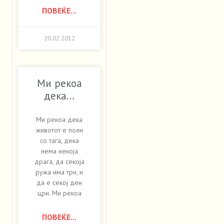
ПОВЕЌЕ...
20.02.2012
Ми рекоа
дека…
Ми рекоа дека
животот е полн
со тага, дека
нема некоја
драга, да секоја
ружа има трн, и
да е секој ден
црн. Ми рекоа
ПОВЕЌЕ...