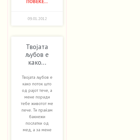
ПОВЕЌЕ...
09.01.2012
Твојата
љубов е
како…
Твојата љубов е
како поток што
од рајот тече, а
мене поради
тебе животот ме
пече. Ти праќам
бакнежи
послатки од
мед, а за мене