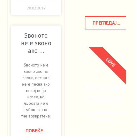
20.02.2012
ПРЕГЛЕДАЈ...
Ѕвоното
не е ѕвоно
ако …
LOVE
Ѕвоното не е
ѕвоно ако не
ѕвони, песната
не е песна ако
РОМАНТ
некој не ја
СЛИКИ
испее, но
љубовта не е
љубов ако не
тие возвратена.
ПРЕГЛЕДАЈ...
ПОВЕЌЕ...