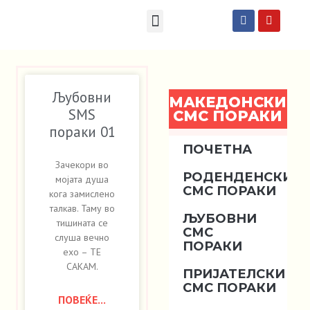
Македонски СМС пораки
Англиски смс пораки
Романтично катче
Љубовни
МАКЕДОНСКИ
SMS
СМС ПОРАКИ
пораки 01
ПОЧЕТНА
Зачекори во
РОДЕНДЕНСКИ
мојата душа
СМС ПОРАКИ
кога замислено
талкав. Таму во
ЉУБОВНИ
тишината се
СМС
слуша вечно
ПОРАКИ
ехо – ТЕ
САКАМ.
ПРИЈАТЕЛСКИ
СМС ПОРАКИ
ПОВЕЌЕ...