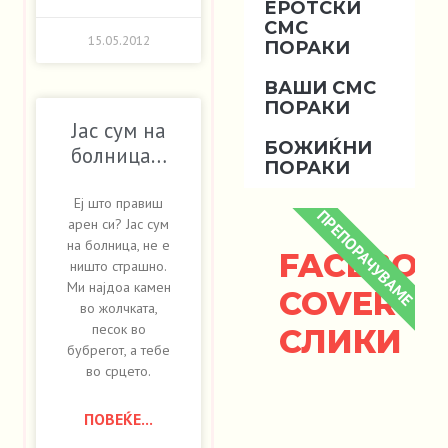
ЕРОТСКИ
СМС
15.05.2012
ПОРАКИ
ВАШИ СМС
ПОРАКИ
Јас сум на
БОЖИЌНИ
болница…
ПОРАКИ
Еј што правиш
ПРЕПОРАЧУВАМЕ
арен си? Јас сум
на болница, не е
FACEBOO
ништо страшно.
Ми најдоа камен
COVER
во жолчката,
песок во
СЛИКИ
бубрегот, а тебе
во срцето.
ПОВЕЌЕ...