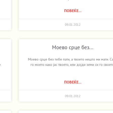
ПОВЕЌЕ...
09.01.2012
Моево срце без…
Моево срце без тебе пати, а твоето нешто ми мати. Са
е
го моето како јас твоето, или дојди земи си го своет
ПОВЕЌЕ...
09.01.2012