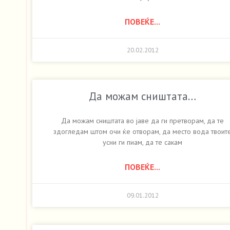
ПОВЕЌЕ...
20.02.2012
Да можам сништата…
Да можам сништата во јаве да ги претворам, да те
здогледам штом очи ќе отворам, да место вода твоит
усни ги пиам, да те сакам
ПОВЕЌЕ...
09.01.2012