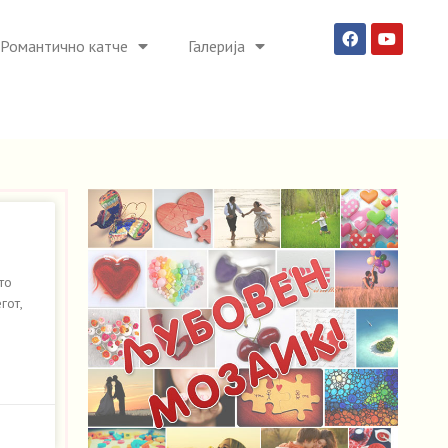
Романтично катче
Галерија
то
гот,