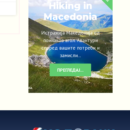
Hiking in
Macedonia
Истражија Македонија од
поинаков агол. Авантури
според вашите потреби и
замисли...
ПРЕГЛЕДАЈ...