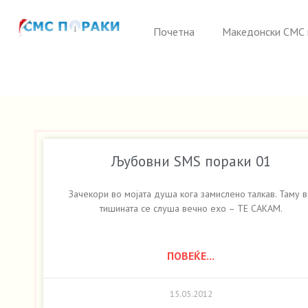
Почетна
Македонски СМС 
Љубовни SMS пораки 01
Зачекори во мојата душа кога замислено талкав. Таму 
тишината се слуша вечно ехо – ТЕ САКАМ.
ПОВЕЌЕ...
15.05.2012