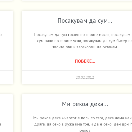
Посакувам да сум…
о
Посакувам да сум гостин во твоите мисли, посакувам
сум вино во твоите усни, посакувам да сум бисер в
твоите очи и засекогаш да останам
ПОВЕЌЕ...
20.02.2012
Ми рекоа дека…
Ми рекоа дека животот е полн со тага, дека нема нек
и
драга, да секоја ружа има трн, и да е секој ден црн.
рекоа