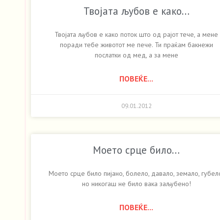
Твојата љубов е како…
Твојата љубов е како поток што од рајот тече, а мене
поради тебе животот ме пече. Ти праќам бакнежи
послатки од мед, а за мене
ПОВЕЌЕ...
09.01.2012
Моето срце било…
Моето срце било пијано, болело, давало, земало, губел
но никогаш не било вака заљубено!
ПОВЕЌЕ...