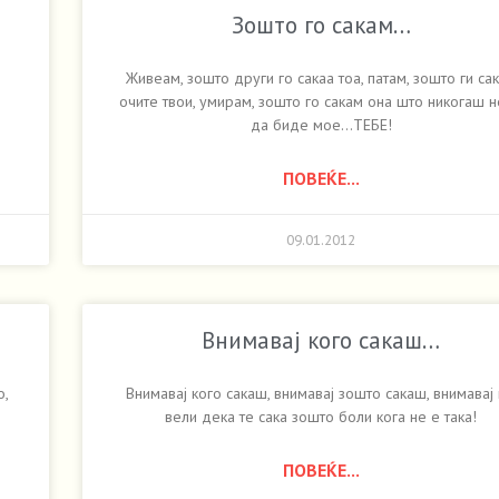
Зошто го сакам…
Живеам, зошто други го сакаа тоа, патам, зошто ги са
очите твои, умирам, зошто го сакам она што никогаш 
да биде мое…ТЕБЕ!
ПОВЕЌЕ...
09.01.2012
Внимавај кого сакаш…
о,
Внимавај кого сакаш, внимавај зошто сакаш, внимавај 
вели дека те сака зошто боли кога не е така!
ПОВЕЌЕ...