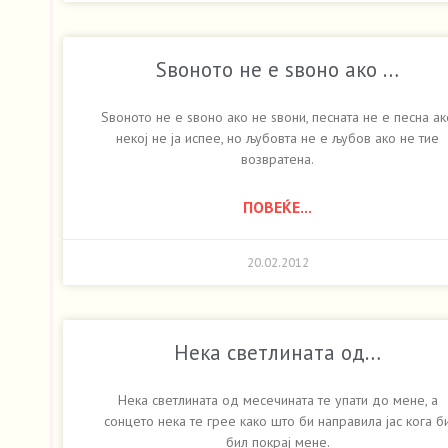
Ѕвоното не е ѕвоно ако …
Ѕвоното не е ѕвоно ако не ѕвони, песната не е песна ак
некој не ја испее, но љубовта не е љубов ако не тие
возвратена.
ПОВЕЌЕ...
20.02.2012
Нека светлината од…
Нека светлината од месечината те упати до мене, а
сонцето нека те грее како што би направила јас кога б
бил покрај мене.