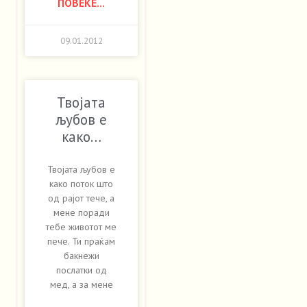
ПОВЕЌЕ...
09.01.2012
Твојата
љубов е
како…
Твојата љубов е
како поток што
од рајот тече, а
мене поради
тебе животот ме
пече. Ти праќам
бакнежи
послатки од
мед, а за мене