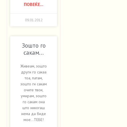
ПОВЕЌЕ...
09.01.2012
Зошто го
сакам…
Живеам, зошто
други го сакаа
тоа, патам,
зошто ги сакам
очите твои,
умирам, зошто
го сакам она
што никогаш
нема да биде
мое…ТЕБЕ!