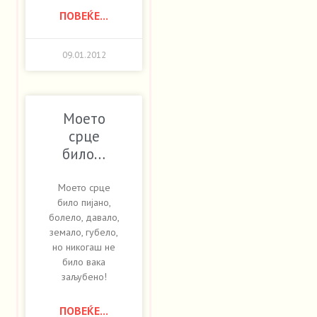
ПОВЕЌЕ...
09.01.2012
Моето
срце
било…
Моето срце
било пијано,
болело, давало,
земало, губело,
но никогаш не
било вака
заљубено!
ПОВЕЌЕ...