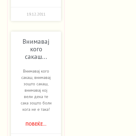
19.12.2011
Внимавај
кого
сакаш…
Внимавај кого
сакаш, внимавај
зошто сакаш,
внимавај кој
вели дека те
сака зошто боли
кога не е така!
ПОВЕЌЕ...