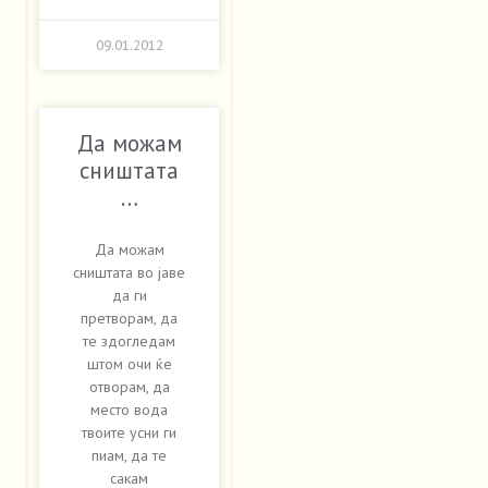
09.01.2012
Да можам
сништата
…
Да можам
сништата во јаве
да ги
претворам, да
те здогледам
штом очи ќе
отворам, да
место вода
твоите усни ги
пиам, да те
сакам