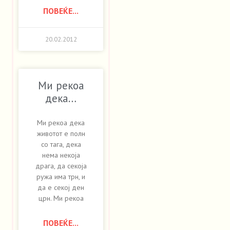
ПОВЕЌЕ...
20.02.2012
Ми рекоа
дека…
Ми рекоа дека
животот е полн
со тага, дека
нема некоја
драга, да секоја
ружа има трн, и
да е секој ден
црн. Ми рекоа
ПОВЕЌЕ...