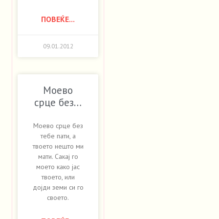
ПОВЕЌЕ...
09.01.2012
Моево
срце без…
Моево срце без
тебе пати, а
твоето нешто ми
мати. Сакај го
моето како јас
твоето, или
дојди земи си го
своето.