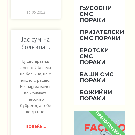
ЉУБОВНИ
15.05.2012
СМС
ПОРАКИ
ПРИЈАТЕЛСКИ
СМС ПОРАКИ
Јас сум на
болница…
ЕРОТСКИ
СМС
Еј што правиш
ПОРАКИ
арен си? Јас сум
ВАШИ СМС
на болница, не е
ПОРАКИ
ништо страшно.
Ми најдоа камен
БОЖИЌНИ
во жолчката,
ПОРАКИ
песок во
бубрегот, а тебе
во срцето.
ПРЕПОРАЧУВАМЕ
FACEBOO
ПОВЕЌЕ...