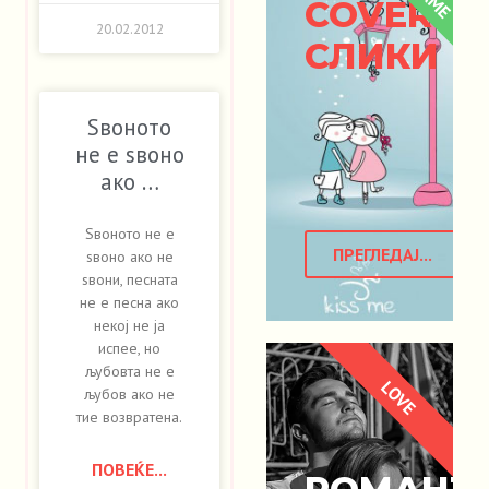
COVER
20.02.2012
СЛИКИ
Ѕвоното
не е ѕвоно
ако …
Ѕвоното не е
ПРЕГЛЕДАЈ...
ѕвоно ако не
ѕвони, песната
не е песна ако
некој не ја
испее, но
љубовта не е
LOVE
љубов ако не
тие возвратена.
ПОВЕЌЕ...