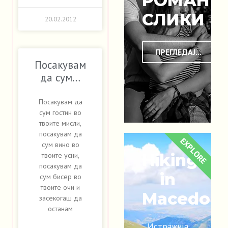
РОМАНТ
СЛИКИ
20.02.2012
ПРЕГЛЕДАЈ...
Посакувам
да сум…
Посакувам да
сум гостин во
твоите мисли,
посакувам да
EXPLORE
сум вино во
Hiking
твоите усни,
посакувам да
in
сум бисер во
твоите очи и
Macedoni
засекогаш да
останам
Истражија