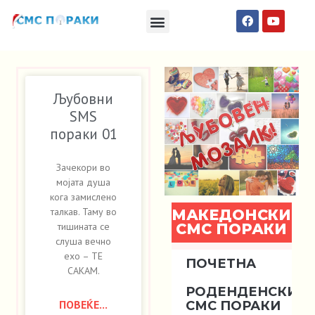
Македонски СМС пораки
Англиски смс пораки
Романтично катче
Љубовни
SMS
пораки 01
Зачекори во
мојата душа
кога замислено
талкав. Таму во
МАКЕДОНСКИ
СМС ПОРАКИ
тишината се
слуша вечно
ехо – ТЕ
ПОЧЕТНА
САКАМ.
РОДЕНДЕНСКИ
ПОВЕЌЕ...
СМС ПОРАКИ