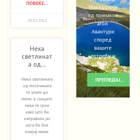
ПОВЕЌЕ...
Македонија
од поинаков
20.02.2012
агол.
Авантури
според
вашите
Нека
потреби и
светлинат
а од…
замисли...
Нека светлината
ПРЕГЛЕДАЈ...
од месечината
те упати до
мене, а сонцето
нека те грее
како што би
направила јас
кога би бил
покрај мене.