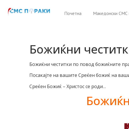
Почетна
Македонски СМС 
Божиќни честитки
Божиќни честитки по повод божиќните пра
Посакајте на вашите Среќен божиќ на ваши
Среќен Божиќ – Христос се роди…
Божиќн