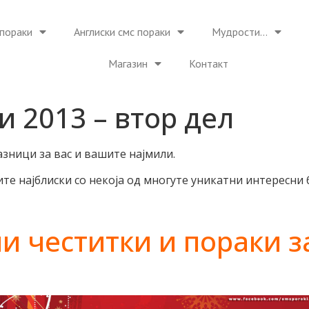
пораки
Англиски смс пораки
Мудрости…
Магазин
Контакт
 2013 – втор дел
зници за вас и вашите најмили.
те најблиски со некоја од многуте уникатни интересни
и честитки и пораки з