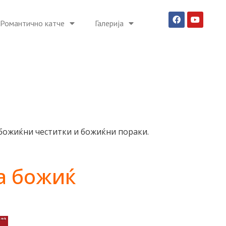
Романтично катче
Галерија
 божиќни честитки и божиќни пораки.
а божиќ